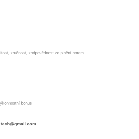
itost, zručnost, zodpovědnost za plnění norem
výkonnostní bonus
al.tech@gmail.com