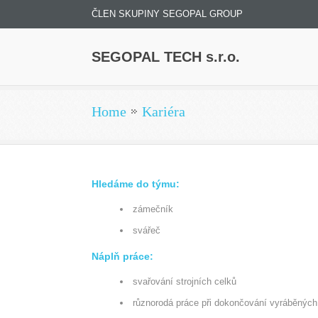
ČLEN SKUPINY SEGOPAL GROUP
SEGOPAL TECH s.r.o.
Home
Kariéra
Hledáme do týmu:
zámečník
svářeč
Náplň práce:
svařování strojních celků
různorodá práce při dokončování vyráběných 